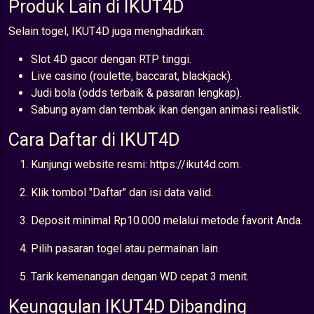
Produk Lain di IKUT4D
Selain togel, IKUT4D juga menghadirkan:
Slot 4D gacor dengan RTP tinggi.
Live casino (roulette, baccarat, blackjack).
Judi bola (odds terbaik & pasaran lengkap).
Sabung ayam dan tembak ikan dengan animasi realistik.
Cara Daftar di IKUT4D
Kunjungi website resmi: https://ikut4d.com.
Klik tombol "Daftar" dan isi data valid.
Deposit minimal Rp10.000 melalui metode favorit Anda.
Pilih pasaran togel atau permainan lain.
Tarik kemenangan dengan WD cepat 3 menit.
Keunggulan IKUT4D Dibanding