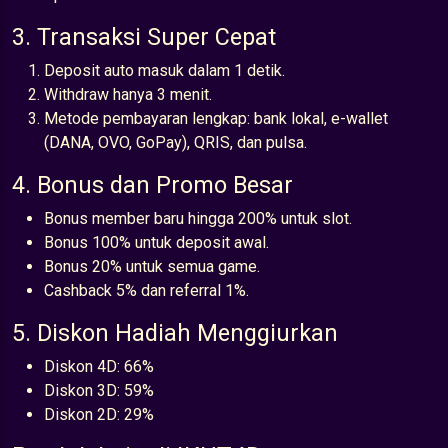
3. Transaksi Super Cepat
Deposit auto masuk dalam 1 detik.
Withdraw hanya 3 menit.
Metode pembayaran lengkap: bank lokal, e-wallet
(DANA, OVO, GoPay), QRIS, dan pulsa.
4. Bonus dan Promo Besar
Bonus member baru hingga 200% untuk slot.
Bonus 100% untuk deposit awal.
Bonus 20% untuk semua game.
Cashback 5% dan referral 1%.
5. Diskon Hadiah Menggiurkan
Diskon 4D: 66%
Diskon 3D: 59%
Diskon 2D: 29%