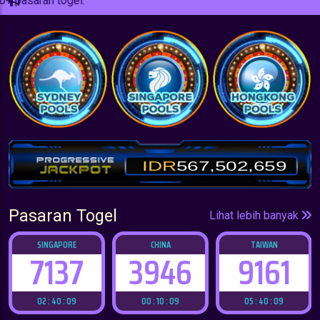
l.
IDR
567,533,544
Pasaran Togel
Lihat lebih banyak
CHINA
TAIWAN
JAPAN
3946
9161
3051
00 : 10 : 08
05 : 40 : 08
02 : 10 : 08