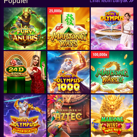
Populer
Lihat lebih banyak