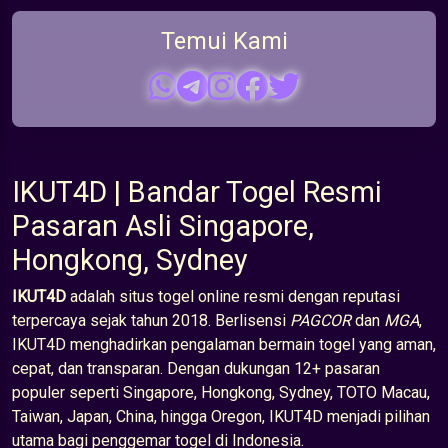
Temui Kami
IKUT4D | Bandar Togel Resmi
Pasaran Asli Singapore,
Hongkong, Sydney
IKUT4D
adalah situs togel online resmi dengan reputasi
terpercaya sejak tahun 2018. Berlisensi
PAGCOR
dan
MGA
,
IKUT4D menghadirkan pengalaman bermain togel yang aman,
cepat, dan transparan. Dengan dukungan 12+ pasaran
populer seperti Singapore, Hongkong, Sydney, TOTO Macau,
Taiwan, Japan, China, hingga Oregon, IKUT4D menjadi pilihan
utama bagi penggemar togel di Indonesia.