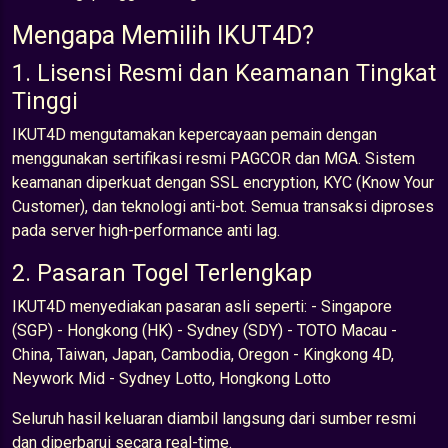
Mengapa Memilih IKUT4D?
1. Lisensi Resmi dan Keamanan Tingkat
Tinggi
IKUT4D mengutamakan kepercayaan pemain dengan
menggunakan sertifikasi resmi PAGCOR dan MGA. Sistem
keamanan diperkuat dengan SSL encryption, KYC (Know Your
Customer), dan teknologi anti-bot. Semua transaksi diproses
pada server high-performance anti lag.
2. Pasaran Togel Terlengkap
IKUT4D menyediakan pasaran asli seperti: - Singapore
(SGP) - Hongkong (HK) - Sydney (SDY) - TOTO Macau -
China, Taiwan, Japan, Cambodia, Oregon - Kingkong 4D,
Neywork Mid - Sydney Lotto, Hongkong Lotto
Seluruh hasil keluaran diambil langsung dari sumber resmi
dan diperbarui secara real-time.