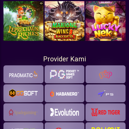
Provider Kami