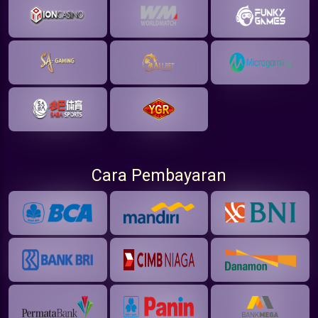
Cara Pembayaran