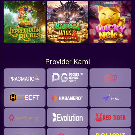
Provider Kami