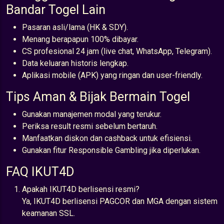
Bandar Togel Lain
Pasaran asli/lama (HK & SDY).
Menang berapapun 100% dibayar.
CS profesional 24 jam (live chat, WhatsApp, Telegram).
Data keluaran historis lengkap.
Aplikasi mobile (APK) yang ringan dan user-friendly.
Tips Aman & Bijak Bermain Togel
Gunakan manajemen modal yang terukur.
Periksa result resmi sebelum bertaruh.
Manfaatkan diskon dan cashback untuk efisiensi.
Gunakan fitur Responsible Gambling jika diperlukan.
FAQ IKUT4D
Apakah IKUT4D berlisensi resmi?
Ya, IKUT4D berlisensi PAGCOR dan MGA dengan sistem
keamanan SSL.