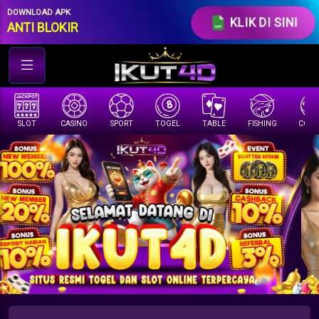
//under row-loginmenu
DOWNLOAD APK
KLIK DI SINI
ANTI BLOKIR
SLOT
CASINO
SPORT
TOGEL
TABLE
FISHING
COCK 