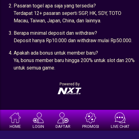
Pasaran togel apa saja yang tersedia?
Terdapat 12+ pasaran seperti SGP, HK, SDY, TOTO
Macau, Taiwan, Japan, China, dan lainnya.
Berapa minimal deposit dan withdraw?
Deposit hanya Rp10.000 dan withdraw mulai Rp50.000.
Apakah ada bonus untuk member baru?
Ya, bonus member baru hingga 200% untuk slot dan 20%
untuk semua game.
Powered By
HOME
LOGIN
DAFTAR
PROMOSI
LIVE CHAT