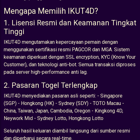
Mengapa Memilih IKUT4D?
1. Lisensi Resmi dan Keamanan Tingkat
Tinggi
IKUT4D mengutamakan kepercayaan pemain dengan
menggunakan sertifikasi resmi PAGCOR dan MGA. Sistem
keamanan diperkuat dengan SSL encryption, KYC (Know Your
Customer), dan teknologi anti-bot. Semua transaksi diproses
pada server high-performance anti lag.
2. Pasaran Togel Terlengkap
IKUT4D menyediakan pasaran asli seperti: - Singapore
(SGP) - Hongkong (HK) - Sydney (SDY) - TOTO Macau -
China, Taiwan, Japan, Cambodia, Oregon - Kingkong 4D,
Neywork Mid - Sydney Lotto, Hongkong Lotto
Seluruh hasil keluaran diambil langsung dari sumber resmi
dan diperbarui secara real-time.