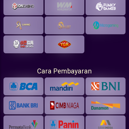
Cara Pembayaran