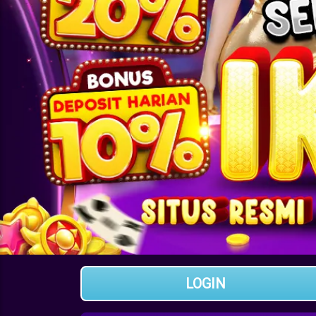
LOGIN