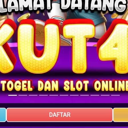
DAFTAR