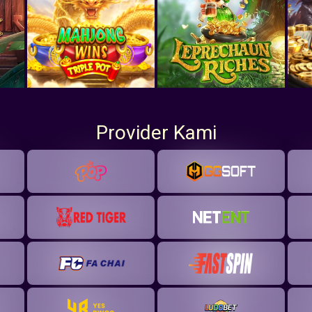
Provider Kami