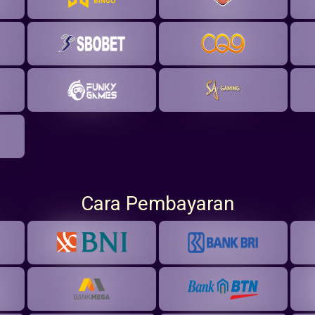
Cara Pembayaran