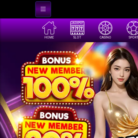
//under row-loginmenu
HOME
SLOT
CASINO
SPOR