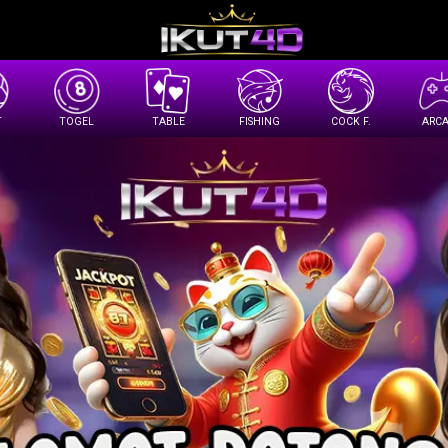
T
TOGEL
TABLE
FISHING
COCK F.
ARC