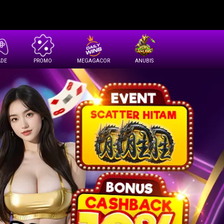
ADE
PROMO
MEGAGACOR
ANUBIS