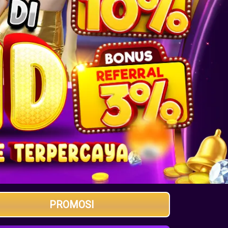
PROMOSI