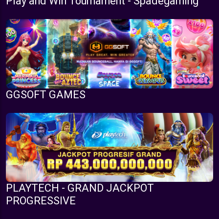
Play and Win Tournament - Spadegaming
GGSOFT GAMES
PLAYTECH - GRAND JACKPOT
PROGRESSIVE