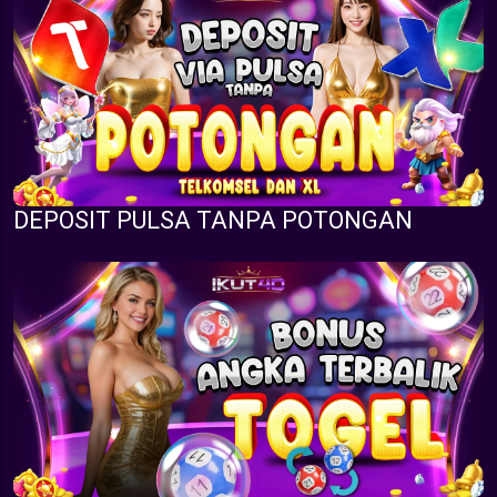
DEPOSIT PULSA TANPA POTONGAN