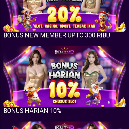
BONUS NEW MEMBER UPTO 300 RIBU
BONUS HARIAN 10%