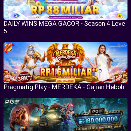
DAILY WINS MEGA GACOR - Season 4 Level
5
Pragmatig Play - MERDEKA - Gajian Heboh