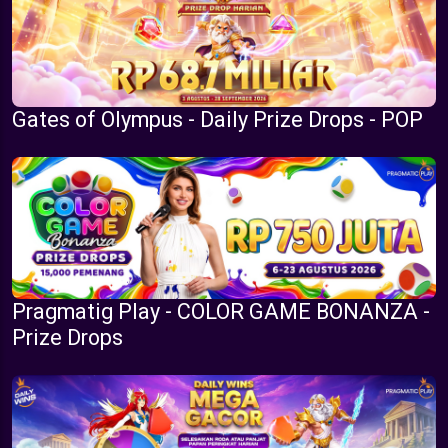
Gates of Olympus - Daily Prize Drops - POP
Pragmatig Play - COLOR GAME BONANZA -
Prize Drops