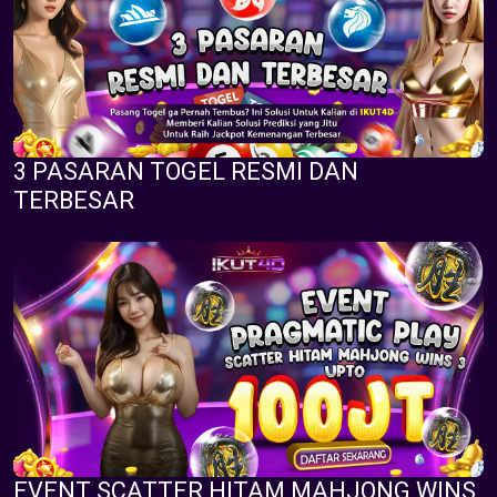
3 PASARAN TOGEL RESMI DAN
TERBESAR
EVENT SCATTER HITAM MAHJONG WINS