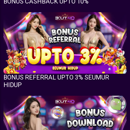
BONUS CASHBACK UPTO 10%
BONUS REFERRAL UPTO 3% SEUMUR
HIDUP