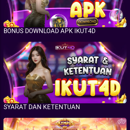
BONUS DOWNLOAD APK IKUT4D
SYARAT DAN KETENTUAN